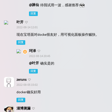
@諃仙
待我试用一波，感谢推荐
回复
叶开
2022-08-14 12:01
现在宝塔面对docke很友好，用可视化面板操作贼快。
回复
珂泽
2022-08-14 20:45
@叶开
确实是的
回复
zeruns
2022-08-05 15:02
docker确实好用
回复
淄博测漏