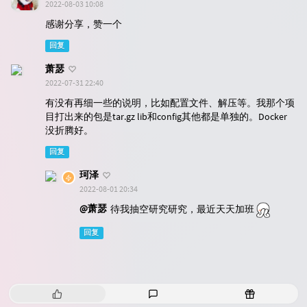
2022-08-03 10:08
感谢分享，赞一个
回复
萧瑟
2022-07-31 22:40
有没有再细一些的说明，比如配置文件、解压等。我那个项
目打出来的包是tar.gz lib和config其他都是单独的。Docker
没折腾好。
回复
珂泽
2022-08-01 20:34
@萧瑟
待我抽空研究研究，最近天天加班
回复
热
最
随
门
新
机