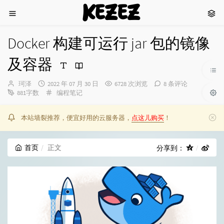
KEZEZ
Docker 构建可运行 jar 包的镜像
及容器
博
发
珂泽
2022 年 07 月 30 日
6728 次浏览
8 条评论
主：
布
分
881字数
编程笔记
时
类：
间：
本站墙裂推荐，便宜好用的云服务器，
点这儿购买
！
首页
正文
分享到：