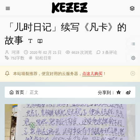
KEZEZ
「儿时日记」续写《凡卡》的
故事
博
发
珂泽
2020 年 02 月 21 日
6619 次浏览
3 条评论
主：
布
分
752字数
轻松日常
时
类：
间：
本站墙裂推荐，便宜好用的云服务器，
点这儿购买
！
首页
正文
分享到：