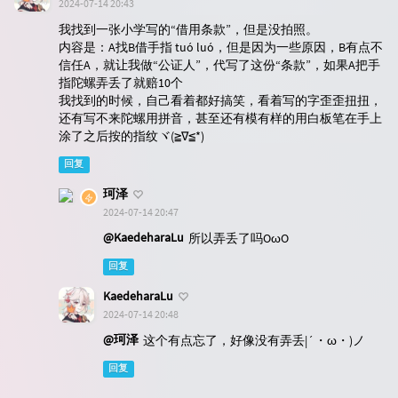
2024-07-14 20:43
我找到一张小学写的“借用条款”，但是没拍照。
内容是：A找B借手指 tuó luó，但是因为一些原因，B有点不
信任A，就让我做“公证人”，代写了这份“条款”，如果A把手
指陀螺弄丢了就赔10个
我找到的时候，自己看着都好搞笑，看着写的字歪歪扭扭，
还有写不来陀螺用拼音，甚至还有模有样的用白板笔在手上
涂了之后按的指纹ヾ(≧∇≦*)ゝ
回复
珂泽
2024-07-14 20:47
@KaedeharaLu
所以弄丢了吗OωO
回复
KaedeharaLu
2024-07-14 20:48
@珂泽
这个有点忘了，好像没有弄丢|´・ω・)ノ
回复