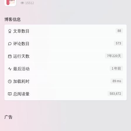
数:
浏
15512
览
次
数:
博客信息
文章数目
88
评论数目
573
运行天数
7年220天
最后活动
1 年前
加载耗时
89 ms
总阅读量
583,672
广告