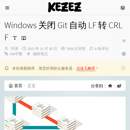
KEZEZ
Windows 关闭 Git 自动 LF 转 CRL
F
博
发
珂泽
2022 年 11 月 05 日
7604 次浏览
6 条评论
主：
布
分
546字数
编程笔记
时
类：
间：
本站墙裂推荐，便宜好用的云服务器，
点这儿购买
！
首页
正文
分享到：