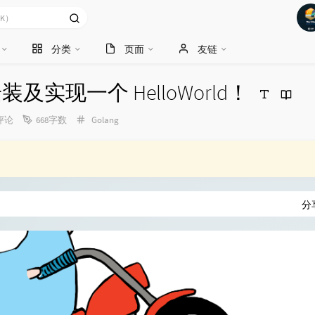
分类
页面
友链
安装及实现一个 HelloWorld！
分
评论
668字数
Golang
类：
分