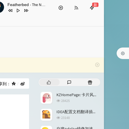
Featherbed
新
- The New Control
1
Featherbed
The New Control
2
Heartbeat
Cloudier
热
最
随
享到：
门
新
机
文
评
文
KZHomePage: 卡片风格个人网站引导页静态模板
章
论
章
浏
28425
览
次
IDEA配置文档翻译插件接入阿里翻译和有道翻译
数:
浏
23148
览
次
自建jsdelivr镜像加速服务