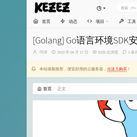
KEZEZ
首页
动态
项目
工具
[Golang] Go语言环境SDK
博
发
珂泽
2023 年 06 月 17 日
5239 次浏览
1 条
主：
布
时
间：
本站墙裂推荐，便宜好用的云服务器，
点这儿购买
！
首页
正文