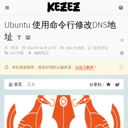
KEZEZ
Ubuntu 使用命令行修改DNS地
址
博
发
珂泽
2024 年 06 月 29 日
3502 次浏览
暂无评论
主：
布
分
1977字数
编程笔记
时
类：
间：
本站墙裂推荐，便宜好用的云服务器，
点这儿购买
！
首页
正文
分享到：