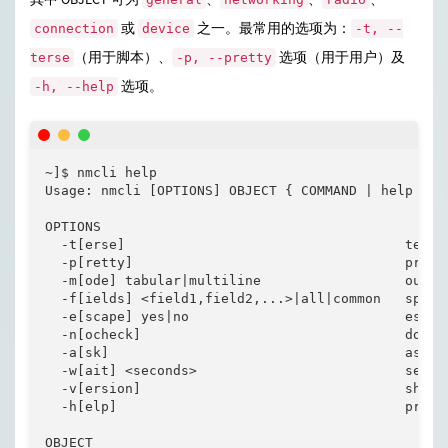
或
之一。最常用的选项为：
connection
device
-t, --
（用于脚本）、
选项（用于用户）及
terse
-p, --pretty
选项。
-h, --help
~]$ nmcli help

Usage: nmcli [OPTIONS] OBJECT { COMMAND | help }

OPTIONS

  -t[erse]                                   terse 
  -p[retty]                                  pretty
  -m[ode] tabular|multiline                  output
  -f[ields] <field1,field2,...>|all|common   specif
  -e[scape] yes|no                           escape
  -n[ocheck]                                 don't
  -a[sk]                                     ask fo
  -w[ait] <seconds>                          set t
  -v[ersion]                                 show p
  -h[elp]                                    print 
OBJECT
