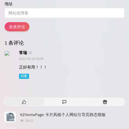
地址
发表评论
1 条评论
常瑞
2022-02-20 19:49
正好有用！！！
回复
热
最
随
门
新
机
文
评
文
KZHomePage: 卡片风格个人网站引导页静态模板
章
论
章
浏
28431
览