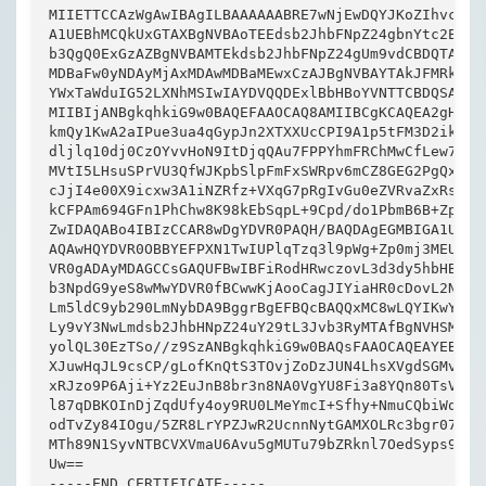
MIIETTCCAzWgAwIBAgILBAAAAAABRE7wNjEwDQYJKoZIhvcNAQE
A1UEBhMCQkUxGTAXBgNVBAoTEEdsb2JhbFNpZ24gbnYtc2ExEDA
b3QgQ0ExGzAZBgNVBAMTEkdsb2JhbFNpZ24gUm9vdCBDQTAeFw0
MDBaFw0yNDAyMjAxMDAwMDBaMEwxCzAJBgNVBAYTAkJFMRkwFwY
YWxTaWduIG52LXNhMSIwIAYDVQQDExlBbHBoYVNTTCBDQSAtIFN
MIIBIjANBgkqhkiG9w0BAQEFAAOCAQ8AMIIBCgKCAQEA2gHs5Ox
kmQy1KwA2aIPue3ua4qGypJn2XTXXUcCPI9A1p5tFM3D2ik5pw8
dljlq10dj0CzOYvvHoN9ItDjqQAu7FPPYhmFRChMwCfLew7sEGQ
MVtI5LHsuSPrVU3QfWJKpbSlpFmFxSWRpv6mCZ8GEG2PgQxkQF5
cJjI4e00X9icxw3A1iNZRfz+VXqG7pRgIvGu0eZVRvaZxRsIdF+
kCFPAm694GFn1PhChw8K98kEbSqpL+9Cpd/do1PbmB6B+Zpye1r
ZwIDAQABo4IBIzCCAR8wDgYDVR0PAQH/BAQDAgEGMBIGA1UdEwE
AQAwHQYDVR0OBBYEFPXN1TwIUPlqTzq3l9pWg+Zp0mj3MEUGA1U
VR0gADAyMDAGCCsGAQUFBwIBFiRodHRwczovL3d3dy5hbHBoYXN
b3NpdG9yeS8wMwYDVR0fBCwwKjAooCagJIYiaHR0cDovL2NybC5
Lm5ldC9yb290LmNybDA9BggrBgEFBQcBAQQxMC8wLQYIKwYBBQU
Ly9vY3NwLmdsb2JhbHNpZ24uY29tL3Jvb3RyMTAfBgNVHSMEGDA
yolQL30EzTSo//z9SzANBgkqhkiG9w0BAQsFAAOCAQEAYEBoFkf
XJuwHqJL9csCP/gLofKnQtS3TOvjZoDzJUN4LhsXVgdSGMvRqOz
xRJzo9P6Aji+Yz2EuJnB8br3n8NA0VgYU8Fi3a8YQn80TsVD1XG
l87qDBKOInDjZqdUfy4oy9RU0LMeYmcI+Sfhy+NmuCQbiWqJRGX
odTvZy84IOgu/5ZR8LrYPZJwR2UcnnNytGAMXOLRc3bgr07i5Te
MTh89N1SyvNTBCVXVmaU6Avu5gMUTu79bZRknl7OedSyps9AsUS
Uw== 

-----END CERTIFICATE-----