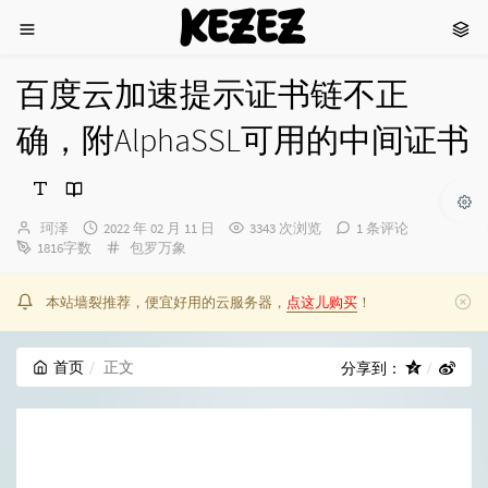
KEZEZ
百度云加速提示证书链不正
确，附AlphaSSL可用的中间证书
博
发
珂泽
2022 年 02 月 11 日
3343 次浏览
1 条评论
主：
布
分
1816字数
包罗万象
时
类：
间：
本站墙裂推荐，便宜好用的云服务器，
点这儿购买
！
首页
正文
分享到：