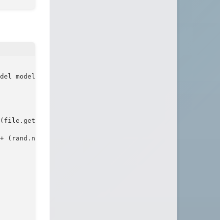
del model, HttpServletRequest request) {

(file.getOriginalFilename().lastIndexOf("."),file.getOri
+ (rand.nextInt(1000)+1)  + file_suffix;
