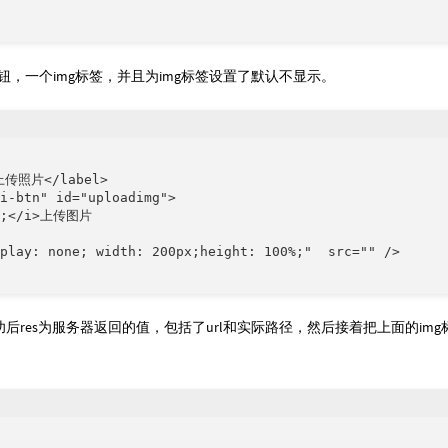
，一个img标签，并且为img标签设置了默认不显示。
>上传照片</label>

i-btn" id="uploadimg">

7c;</i>上传图片

play: none; width: 200px;height: 100%;"  src="" />

res为服务器返回的值，包括了url和实际路径，然后接着把上面的img标