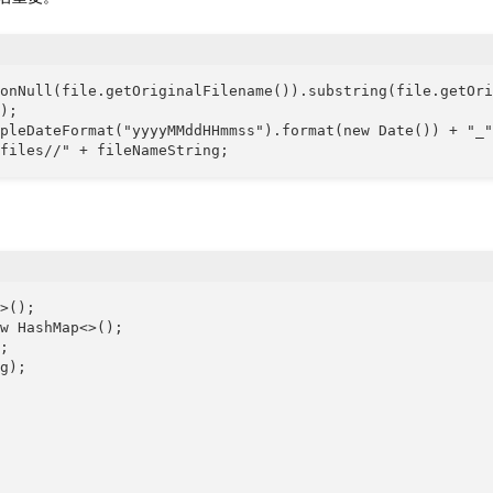
onNull(file.getOriginalFilename()).substring(file.getOri
);

pleDateFormat("yyyyMMddHHmmss").format(new Date()) + "_"
files//" + fileNameString;
>();

w HashMap<>();

;

g);
