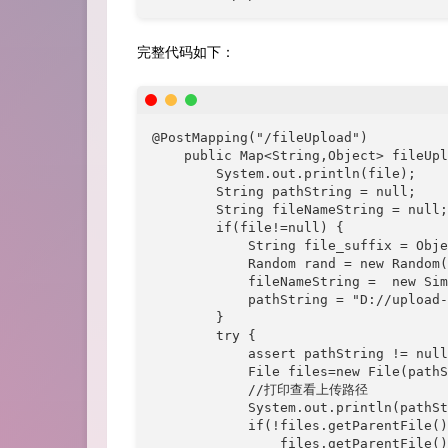
完整代码如下：
@PostMapping("/fileUpload")

    public Map<String,Object> fileUpl
        System.out.println(file);

        String pathString = null;

        String fileNameString = null;

        if(file!=null) {

            String file_suffix = Obje
            Random rand = new Random(
            fileNameString =  new Sim
            pathString = "D://upload-
        }

        try {

            assert pathString != null
            File files=new File(pathS
            //打印查看上传路径

            System.out.println(pathSt
            if(!files.getParentFile()
                files.getParentFile()