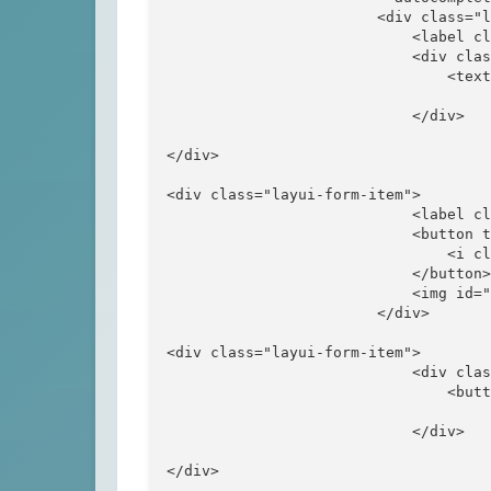
                        <div class="l
                            <label c
                            <div clas
                                <text
                                   
                            </div>

</div>

<div class="layui-form-item">

                            <label c
                            <button t
                                <i c
                            </button>

                            <img id="
                        </div>

<div class="layui-form-item">

                            <div clas
                                <butt
                                    
                            </div>

</div>
