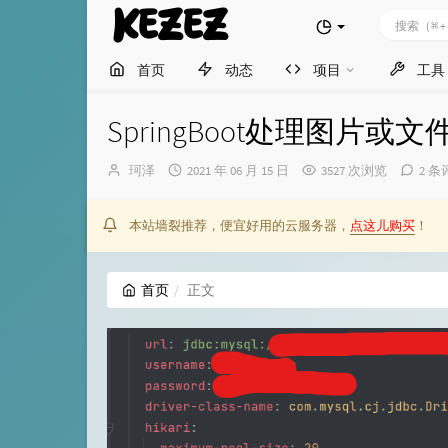
KEZEZ
首页
动态
项目
工具
SpringBoot处理图片或
博
发
珂泽
2021 年 06 月 15 日
3527 次浏览
2 条
主：
布
时
间：
本站墙裂推荐，便宜好用的云服务器，
点这儿购买
！
首页
正文