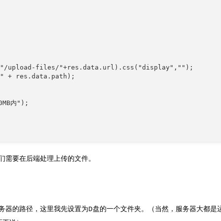
"/upload-files/"+res.data.url).css("display","");

" + res.data.path);

MB内");

们需要在后端处理上传的文件。
器的路径，这里我先设置为D盘的一个文件夹。（当然，服务器大都是运行l