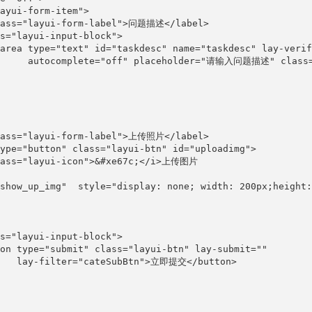
ayui-form-item">

lass="layui-form-label">问题描述</label>

s="layui-input-block">

area type="text" id="taskdesc" name="taskdesc" lay-verif
       autocomplete="off" placeholder="请输入问题描述" class="
lass="layui-form-label">上传照片</label>

ype="button" class="layui-btn" id="uploadimg">

lass="layui-icon">&#xe67c;</i>上传图片

show_up_img"  style="display: none; width: 200px;height:
s="layui-input-block">

on type="submit" class="layui-btn" lay-submit=""

    lay-filter="cateSubBtn">立即提交</button>
