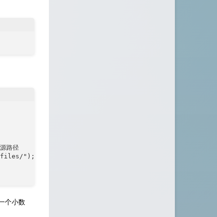
资源路径

files/");

一个小数