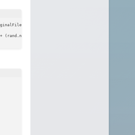
ginalFilename().lastIndexOf("."),file.getOriginalFilenam
+ (rand.nextInt(1000)+1)  + file_suffix;
