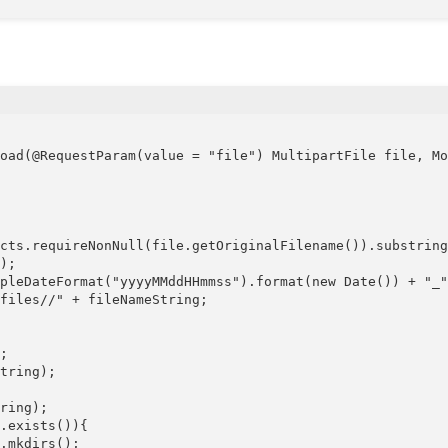
oad(@RequestParam(value = "file") MultipartFile file, Mo
cts.requireNonNull(file.getOriginalFilename()).substring
);

pleDateFormat("yyyyMMddHHmmss").format(new Date()) + "_"
files//" + fileNameString;

;

tring);

ring);

.exists()){

.mkdirs();
