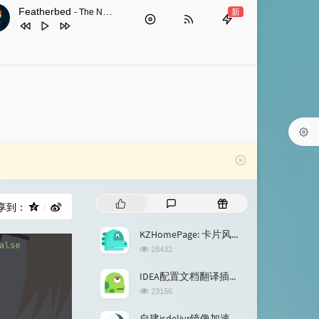
Featherbed
新
- The New Control
1
Featherbed
The New Control
2
Heartbeat
Cloudier
热
最
随
享到：
门
新
机
文
评
文
KZHomePage: 卡片风格个人网站引导页静态模板
章
论
章
浏
28432
览
次
IDEA配置文档翻译插件接入阿里翻译和有道翻译
数:
浏
23156
览
次
自建jsdelivr镜像加速服务