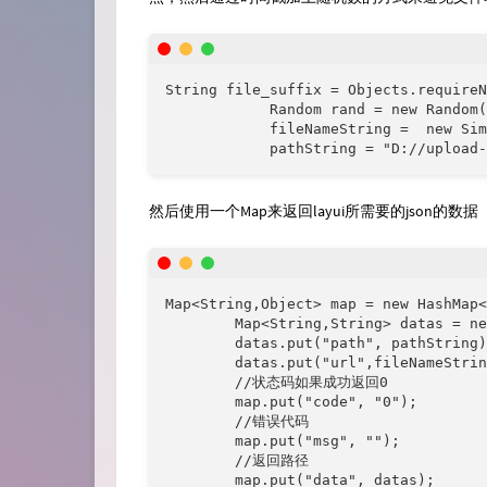
String file_suffix = Objects.requireN
            Random rand = new Random(
            fileNameString =  new Sim
            pathString = "D://upload-
然后使用一个Map来返回layui所需要的json的数据
Map<String,Object> map = new HashMap<
        Map<String,String> datas = ne
        datas.put("path", pathString)
        datas.put("url",fileNameStrin
        //状态码如果成功返回0

        map.put("code", "0");

        //错误代码

        map.put("msg", "");

        //返回路径

        map.put("data", datas);