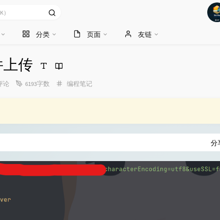
分类
页面
友链
文件上传
分
评论
6193字数
编程笔记
类：
分