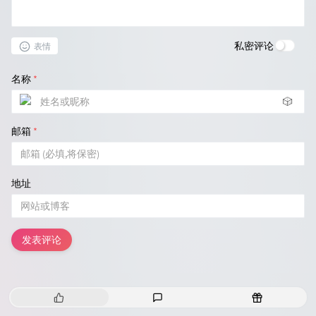
私密评论
表情
名称
*
🎲
邮箱
*
地址
发表评论
热
最
随
门
新
机