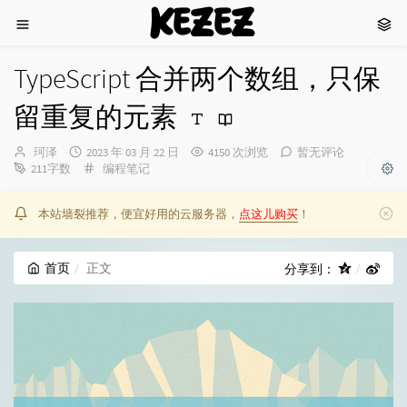
KEZEZ
TypeScript 合并两个数组，只保
留重复的元素
博
发
珂泽
2023 年 03 月 22 日
4150 次浏览
暂无评论
主：
布
分
211字数
编程笔记
时
类：
间：
本站墙裂推荐，便宜好用的云服务器，
点这儿购买
！
首页
正文
分享到：