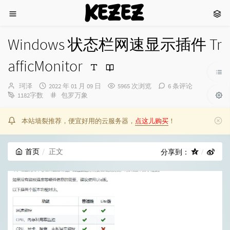
KEZEZ
Windows 状态栏网速显示插件 Tr
afficMonitor
博
发
珂泽
2022 年 01 月 09 日
5965 次浏览
6 条评论
主：
布
分
1182字数
包罗万象
时
类：
间：
本站墙裂推荐，便宜好用的云服务器，
点这儿购买
！
首页
正文
分享到：