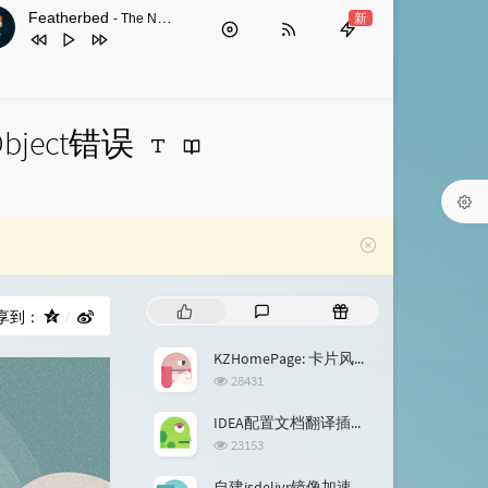
Featherbed
新
- The New Control
1
Featherbed
The New Control
2
Heartbeat
Cloudier
bject错误
热
最
随
享到：
门
新
机
文
评
文
KZHomePage: 卡片风格个人网站引导页静态模板
章
论
章
浏
28431
览
次
IDEA配置文档翻译插件接入阿里翻译和有道翻译
数:
浏
23153
览
次
自建jsdelivr镜像加速服务