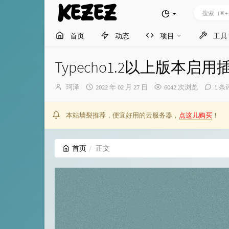
KEZEZ
首页
动态
项目
工具
Typecho1.2以上版本启用插件
博
发
珂泽
2022 年 02 月 27 日
6042 次浏览
1 条
主：
布
时
间：
本站墙裂推荐，便宜好用的云服务器，
点这儿购买
！
首页
正文