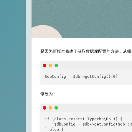
是因为新版本修改了获取数据库配置的方法，从插件目录找
$dbConfig = $db->getConfig()[0]
修改为：
if (class_exists('Typecho\Db')) {

    $dbConfig = $db->getConfig($db::R
} else {
