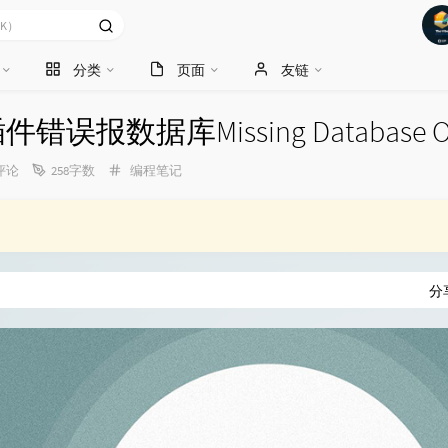
分类
页面
友链
错误报数据库Missing Database O
分
评论
258字数
编程笔记
类：
分