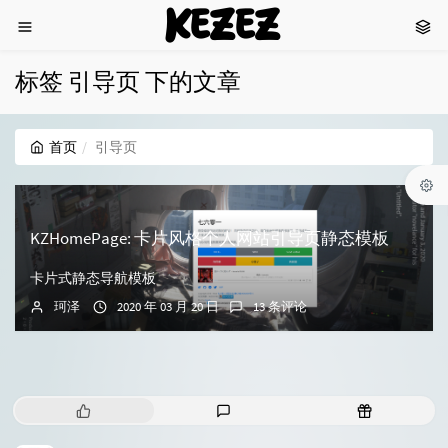
KEZEZ
标签 引导页 下的文章
首页
引导页
KZHomePage: 卡片风格个人网站引导页静态模板
卡片式静态导航模板
珂泽
2020 年 03 月 20 日
13 条评论
热
最
随
门
新
机