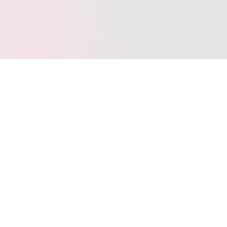
标签云
SpringBoot
Typecho
Java
LeetCode
Docker
VOID
写作
多线程
Git
jar
Windows10
动态代理
WordPress
SQL
BINLOG
Layui
AntiSamy
FastJSON
Apage
JetBrains
CommetToMail
引导页
转载
CPP
图床
COS
代理模式
TrafficMonitor
位运算
uni-app