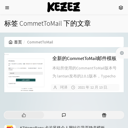
KEZEZ
标签 CommetToMail 下的文章
首页
CommetToMail
全新的CommetToMail邮件模板
本站所使用的CommentToMail版本号
为 lantian发布的2.0.1版本，Typecho
有很多...
珂泽
2021 年 12 月 13 日
1 条评
热
最
随
门
新
机
文
评
文
KZHomePage: 卡片风格个人网站引导页静态模板