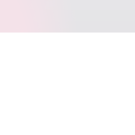
标签云
SpringBoot
Typecho
Java
LeetCode
Docker
VOID
写作
多线程
Git
jar
Windows10
动态代理
WordPress
SQL
BINLOG
Layui
AntiSamy
FastJSON
Apage
JetBrains
CommetToMail
引导页
转载
CPP
图床
COS
代理模式
TrafficMonitor
位运算
uni-app