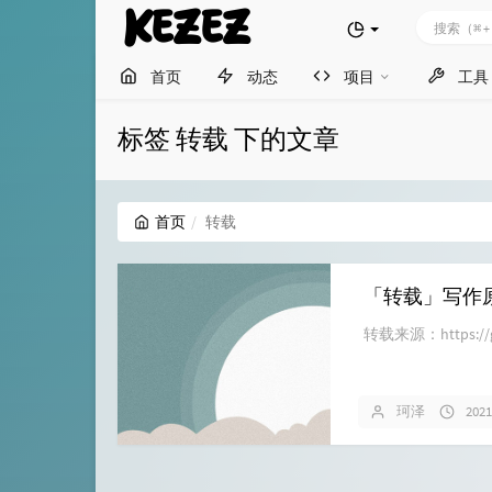
KEZEZ
首页
动态
项目
工具
标签 转载 下的文章
首页
转载
「转载」写作
转载来源：https://githu
珂泽
202