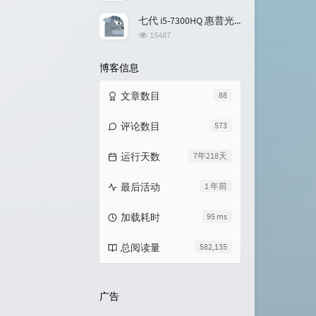
览
次
七代 i5-7300HQ 惠普光影精灵3升级 Windows 11
数:
浏
15487
览
次
博客信息
数:
文章数目
88
评论数目
573
运行天数
7年218天
最后活动
1 年前
加载耗时
95 ms
总阅读量
582,135
广告