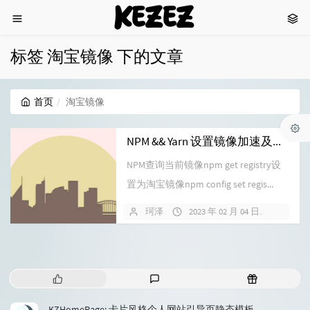
KEZEZ
标签 淘宝镜像 下的文章
首页
淘宝镜像
NPM && Yarn 设置镜像加速及恢复官方镜像
NPM查询当前镜像npm get registry设
置为淘宝镜像npm config set regis...
珂泽
2023 年 02 月 04 日
暂无
热
最
随
门
新
机
文
评
文
KZHomePage: 卡片风格个人网站引导页静态模板