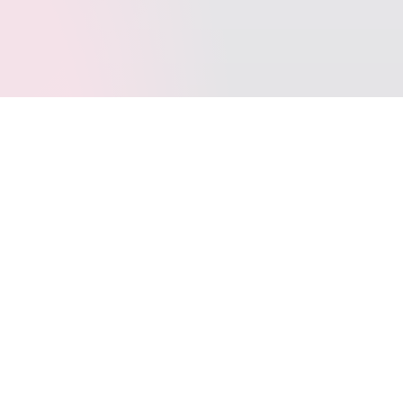
标签云
SpringBoot
Typecho
Java
LeetCode
Docker
VOID
写作
多线程
Git
jar
Windows10
动态代理
WordPress
SQL
BINLOG
Layui
AntiSamy
FastJSON
Apage
JetBrains
CommetToMail
引导页
转载
CPP
图床
COS
代理模式
TrafficMonitor
位运算
uni-app