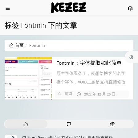
KEZEZ
标签 Fontmin 下的文章
首页
Fontmin
Fontmin：字体提取如此简单
原生字体看久了，就想给博客的名字
换个字体，VOID主题是支持直接修改
logo字体样式的，所以我就去字体天...
珂泽
2022 年 12 月 26 日
5 条评
热
最
随
门
新
机
文
评
文
KZHomePage: 卡片风格个人网站引导页静态模板