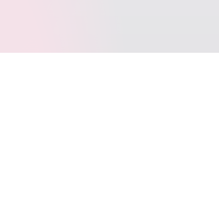
标签云
SpringBoot
Typecho
Java
LeetCode
Docker
VOID
写作
多线程
Git
jar
Windows10
动态代理
WordPress
SQL
BINLOG
Layui
AntiSamy
FastJSON
Apage
JetBrains
CommetToMail
引导页
转载
CPP
图床
COS
代理模式
TrafficMonitor
位运算
uni-app