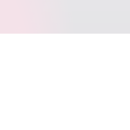
标签云
SpringBoot
Typecho
Java
LeetCode
Docker
VOID
写作
多线程
Git
jar
Windows10
动态代理
WordPress
SQL
BINLOG
Layui
AntiSamy
FastJSON
Apage
JetBrains
CommetToMail
引导页
转载
CPP
图床
COS
代理模式
TrafficMonitor
位运算
uni-app