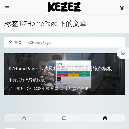
KEZEZ
标签 KZHomePage 下的文章
首页
KZHomePage
KZHomePage: 卡片风格个人网站引导页静态模板
卡片式静态导航模板
珂泽
2020 年 03 月 20 日
13 条评论
热
最
随
门
新
机