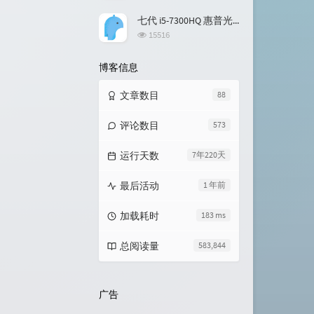
览
次
七代 i5-7300HQ 惠普光影精灵3升级 Windows 11
数:
浏
15516
览
次
博客信息
数:
文章数目
88
评论数目
573
运行天数
7年220天
最后活动
1 年前
加载耗时
183 ms
总阅读量
583,844
广告