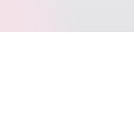
标签云
SpringBoot
Typecho
Java
LeetCode
Docker
VOID
写作
多线程
Git
jar
Windows10
动态代理
WordPress
SQL
BINLOG
Layui
AntiSamy
FastJSON
Apage
JetBrains
CommetToMail
引导页
转载
CPP
图床
COS
代理模式
TrafficMonitor
位运算
uni-app