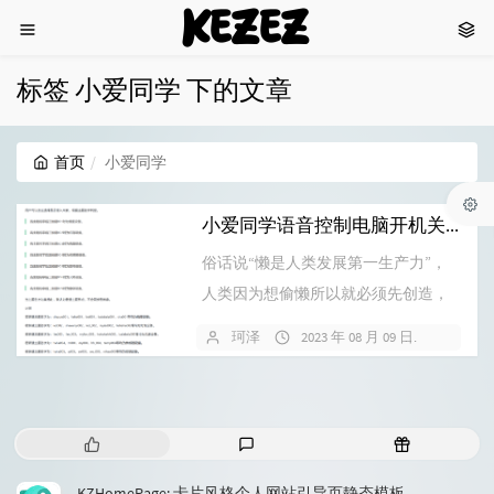
KEZEZ
标签 小爱同学 下的文章
首页
小爱同学
小爱同学语音控制电脑开机关机
俗话说“懒是人类发展第一生产力”，
人类因为想偷懒所以就必须先创造，
最后就出现了很多可以帮助我们“偷
珂泽
2023 年 08 月 09 日
8 条评
懒”的...
热
最
随
门
新
机
文
评
文
KZHomePage: 卡片风格个人网站引导页静态模板