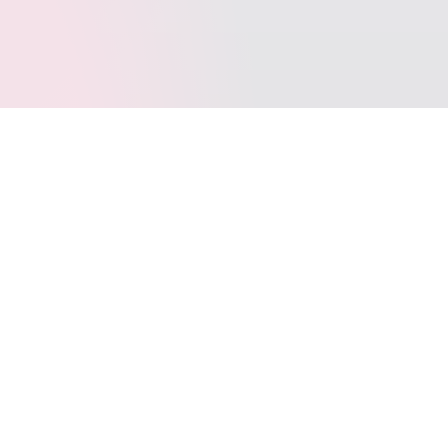
标签云
SpringBoot
Typecho
Java
LeetCode
Docker
VOID
写作
多线程
Git
jar
Windows10
动态代理
WordPress
SQL
BINLOG
Layui
AntiSamy
FastJSON
Apage
JetBrains
CommetToMail
引导页
转载
CPP
图床
COS
代理模式
TrafficMonitor
位运算
uni-app