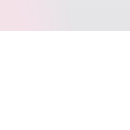
标签云
SpringBoot
Typecho
Java
LeetCode
Docker
VOID
写作
多线程
Git
jar
Windows10
动态代理
WordPress
SQL
BINLOG
Layui
AntiSamy
FastJSON
Apage
JetBrains
CommetToMail
引导页
转载
CPP
图床
COS
代理模式
TrafficMonitor
位运算
uni-app