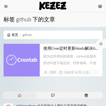
KEZEZ
标签 github 下的文章
首页
github
使用Cron定时更新Hosts解决Gihub无法访问问题
因为总所周知的原因，GitHub在国内
的访问是不稳定的，经常抽风，不使
用一点科学的手段没有办法很好的进
珂泽
2023 年 12 月 17 日
12 条
行...
热
最
随
门
新
机
文
评
文
KZHomePage: 卡片风格个人网站引导页静态模板