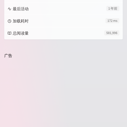
最后活动
1 年前
加载耗时
172 ms
总阅读量
581,996
广告